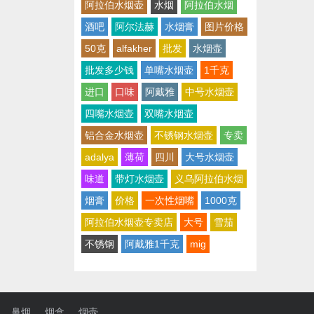
阿拉伯水烟壶
水烟
阿拉伯水烟
酒吧
阿尔法赫
水烟膏
图片价格
50克
alfakher
批发
水烟壶
批发多少钱
单嘴水烟壶
1千克
进口
口味
阿戴雅
中号水烟壶
四嘴水烟壶
双嘴水烟壶
铝合金水烟壶
不锈钢水烟壶
专卖
adalya
薄荷
四川
大号水烟壶
味道
带灯水烟壶
义乌阿拉伯水烟
烟膏
价格
一次性烟嘴
1000克
阿拉伯水烟壶专卖店
大号
雪茄
不锈钢
阿戴雅1千克
mig
鼻烟
烟盒
烟壶