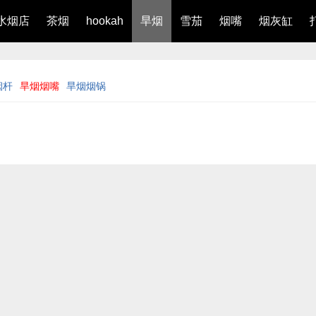
水烟店
茶烟
hookah
旱烟
雪茄
烟嘴
烟灰缸
烟杆
旱烟烟嘴
旱烟烟锅