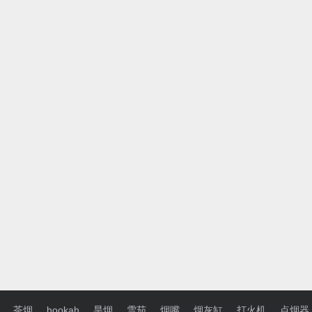
茶烟
hookah
旱烟
雪茄
烟嘴
烟灰缸
打火机
点烟器