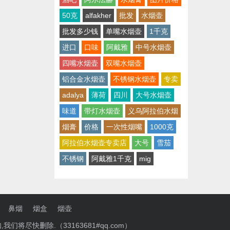
50克
alfakher
批发
水烟壶
批发多少钱
单嘴水烟壶
1千克
进口
口味
阿戴雅
中号水烟壶
四嘴水烟壶
双嘴水烟壶
铝合金水烟壶
不锈钢水烟壶
专卖
adalya
薄荷
四川
大号水烟壶
味道
带灯水烟壶
义乌阿拉伯水烟
烟膏
价格
一次性烟嘴
1000克
阿拉伯水烟壶专卖店
大号
雪茄
不锈钢
阿戴雅1千克
mig
鼻烟
烟盒
烟壶
将尽快删除.（33163681#qq.com）