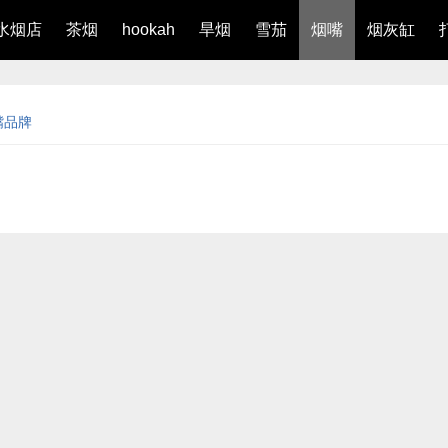
水烟店
茶烟
hookah
旱烟
雪茄
烟嘴
烟灰缸
嘴品牌