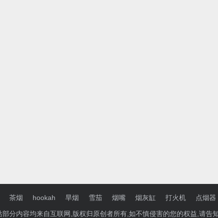
茶烟
hookah
旱烟
雪茄
烟嘴
烟灰缸
打火机
点烟器
本站部分内容均来自互联网,版权归原创者所有,如不慎侵害的您的权益,请告知,我们