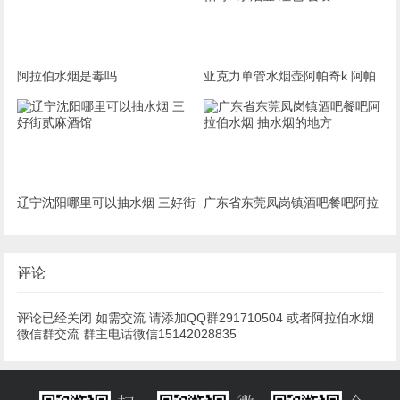
阿拉伯水烟是毒吗
亚克力单管水烟壶阿帕奇k 阿帕
奇H水烟壶 红色 套餐
辽宁沈阳哪里可以抽水烟 三好街
广东省东莞凤岗镇酒吧餐吧阿拉
贰麻酒馆
伯水烟 抽水烟的地方
评论
评论已经关闭 如需交流 请添加QQ群291710504 或者阿拉伯水烟
微信群交流 群主电话微信15142028835