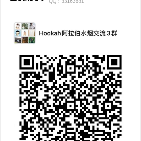
QQ：33163681