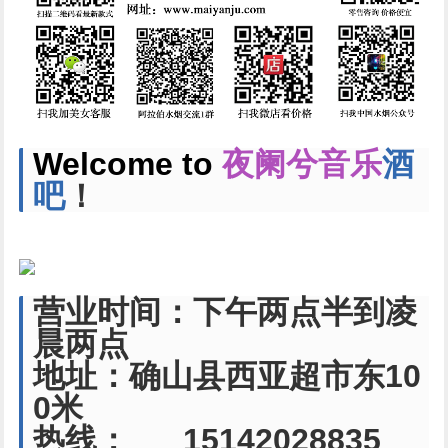
Welcome to
夜阑兮音乐
酒
吧
！
营业时间：下午两点半到凌
晨两点
地址：确山县西亚超市东10
0米
热线： 15142028835