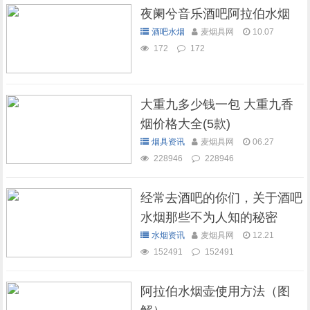
夜阑兮音乐酒吧阿拉伯水烟
酒吧水烟
麦烟具网
10.07
172
172
大重九多少钱一包 大重九香
烟价格大全(5款)
烟具资讯
麦烟具网
06.27
228946
228946
经常去酒吧的你们，关于酒吧
水烟那些不为人知的秘密
水烟资讯
麦烟具网
12.21
152491
152491
阿拉伯水烟壶使用方法（图