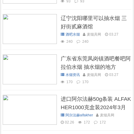
93
93
辽宁沈阳哪里可以抽水烟 三
好街贰麻酒馆
酒吧水烟
麦烟具网
03.27
240
240
广东省东莞凤岗镇酒吧餐吧阿
拉伯水烟 抽水烟的地方
水烟资讯
麦烟具网
03.27
170
170
进口阿尔法赫50g条装 ALFAK
HER1000克盒装2024年3月
现货库存
阿尔法赫alfakher
麦烟具网
02.26
172
172