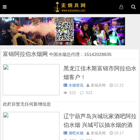
富锦阿拉伯水烟网
中国水烟总代理：15142028835
黑龙江佳木斯富锦市阿拉伯水
烟客户！
水烟资讯
麦烟具网
12.22
522
522
此栏目暂无任何新增信息
辽宁葫芦岛兴城玩家酒吧阿拉
伯水烟 兴城可以抽水烟的酒
吧
酒吧水烟
麦烟具网
10.17