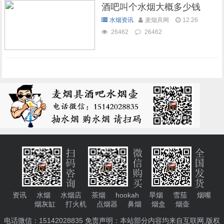
酒吧叫个水烟大概多少钱
水烟资讯
麦烟具网
12.26
26462
26462
资讯
水烟
水烟店
茶烟
hookah
旱烟
雪茄
烟嘴
烟灰缸
打火机
点烟器
鼻烟
烟盒
烟壶
电话微信：15142028835 免责声明：本站部分内容均来自互联网,版权