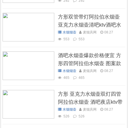
292
292
方形双管带灯阿拉伯水烟壶
亚克力水烟壶清吧ktv酒吧水
烟壶
水烟烟壶
麦烟具网
08.27
553
553
酒吧水烟壶爆款价格便宜 方
形四管阿拉伯水烟壶 图案款
水烟烟壶
麦烟具网
08.27
465
465
方形 亚克力水烟壶双灯四管
阿拉伯水烟壶 酒吧夜店ktv带
灯水烟壶
水烟烟壶
麦烟具网
08.27
526
526