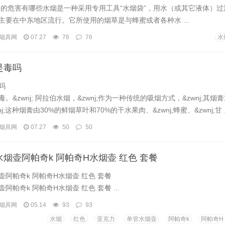
烟的危害有哪些水烟是一种采用专用工具“水烟袋”，用水（或其它液体）
主要在中东地区流行。它所使用的烟草是与蜂蜜或者各种水 ...
烟具网
07.27
76
76
水
是毒吗
吗
。&zwnj; 阿拉伯水烟，&zwnj;作为一种传统的吸烟方式，&zwnj;其烟
j;这种烟膏由30%的鲜烟草叶和70%的干水果肉、&zwnj;蜂蜜、&zwnj;甘 ..
烟具网
07.27
50
50
烟壶阿帕奇k 阿帕奇H水烟壶 红色 套餐
阿帕奇k 阿帕奇H水烟壶 红色 套餐
阿帕奇k 阿帕奇H水烟壶 红色 套餐 ...
烟具网
05.14
93
93
水烟
红色
亚克力
单管水烟壶
阿帕奇k
阿帕奇H