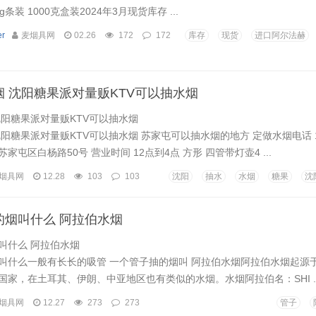
条装 1000克盒装2024年3月现货库存 ...
r
麦烟具网
02.26
172
172
库存
现货
进口阿尔法赫
 沈阳糖果派对量贩KTV可以抽水烟
沈阳糖果派对量贩KTV可以抽水烟
阳糖果派对量贩KTV可以抽水烟 苏家屯可以抽水烟的地方 定做水烟电话 151
苏家屯区白杨路50号 营业时间 12点到4点 方形 四管带灯壶4 ...
烟具网
12.28
103
103
沈阳
抽水
水烟
糖果
沈
的烟叫什么 阿拉伯水烟
叫什么 阿拉伯水烟
叫什么一般有长长的吸管 一个管子抽的烟叫 阿拉伯水烟阿拉伯水烟起源
国家，在土耳其、伊朗、中亚地区也有类似的水烟。水烟阿拉伯名：SHI ..
烟具网
12.27
273
273
管子