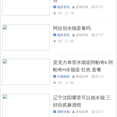
些
烟具资讯
麦烟具网
07.27
76
76
阿拉伯水烟是毒吗
烟具资讯
麦烟具网
07.27
50
50
亚克力单管水烟壶阿帕奇k 阿
帕奇H水烟壶 红色 套餐
水烟烟壶
麦烟具网
05.14
93
93
辽宁沈阳哪里可以抽水烟 三
好街贰麻酒馆
酒吧水烟
麦烟具网
03.27