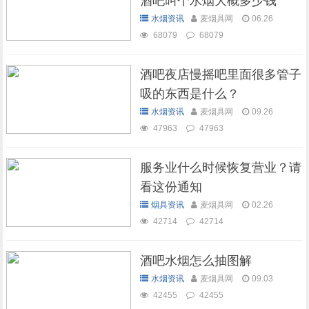
酒吧叫个水烟大概多少钱
水烟资讯
麦烟具网
06.26
68079
68079
酒吧夜店慢摇吧里面很多管子
吸的东西是什么？
水烟资讯
麦烟具网
09.26
47963
47963
服务业什么时候恢复营业？请
看这份通知
烟具资讯
麦烟具网
02.26
42714
42714
酒吧水烟怎么抽图解
水烟资讯
麦烟具网
09.03
42455
42455