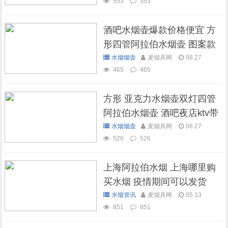
553
553
酒吧水烟壶爆款价格便宜 方
形四管阿拉伯水烟壶 图案款
水烟烟壶
麦烟具网
08.27
465
465
方形 亚克力水烟壶双灯四管
阿拉伯水烟壶 酒吧夜店ktv带
灯水烟壶
水烟烟壶
麦烟具网
08.27
526
526
上海阿拉伯水烟 上海哪里购
买水烟 疫情期间可以发货
吗？
水烟资讯
麦烟具网
05.13
851
851