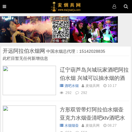
开远阿拉伯水烟网
中国水烟总代理：15142028835
此栏目暂无任何新增信息
辽宁葫芦岛兴城玩家酒吧阿拉
伯水烟 兴城可以抽水烟的酒
吧
酒吧水烟
麦烟具网
10.17
292
292
方形双管带灯阿拉伯水烟壶
亚克力水烟壶清吧ktv酒吧水
烟壶
水烟烟壶
麦烟具网
08.27