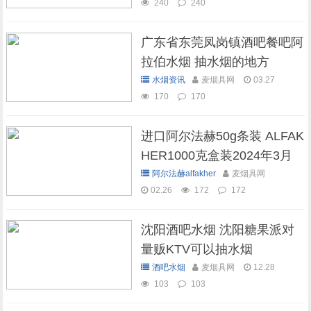
240
240
广东省东莞凤岗镇酒吧餐吧阿
拉伯水烟 抽水烟的地方
水烟资讯
麦烟具网
03.27
170
170
进口阿尔法赫50g条装 ALFAK
HER1000克盒装2024年3月
现货库存
阿尔法赫alfakher
麦烟具网
02.26
172
172
沈阳酒吧水烟 沈阳糖果派对
量贩KTV可以抽水烟
酒吧水烟
麦烟具网
12.28
103
103