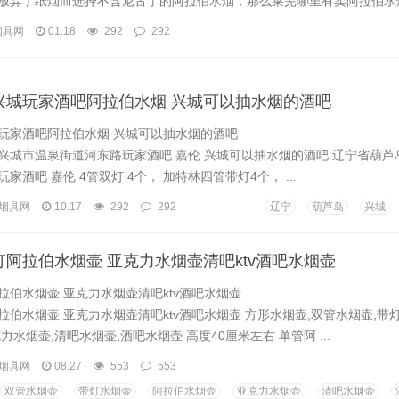
放弃了纸烟而选择不含尼古丁的阿拉伯水烟，那么莱芜哪里有卖阿拉伯水
公司与莱芜市的多家酒吧，KTV进行了合作，将这种健康的水烟提供给了
烟具网
01.18
292
292
友到当地的酒 ...
兴城玩家酒吧阿拉伯水烟 兴城可以抽水烟的酒吧
玩家酒吧阿拉伯水烟 兴城可以抽水烟的酒吧
兴城市温泉街道河东路玩家酒吧 嘉伦 兴城可以抽水烟的酒吧 辽宁省葫芦
家酒吧 嘉伦 4管双灯 4个， 加特林四管带灯4个， ...
烟具网
10.17
292
292
辽宁
葫芦岛
兴城
阿拉伯水烟壶 亚克力水烟壶清吧ktv酒吧水烟壶
拉伯水烟壶 亚克力水烟壶清吧ktv酒吧水烟壶
伯水烟壶 亚克力水烟壶清吧ktv酒吧水烟壶 方形水烟壶,双管水烟壶,带
力水烟壶,清吧水烟壶,酒吧水烟壶 高度40厘米左右 单管阿 ...
烟具网
08.27
553
553
双管水烟壶
带灯水烟壶
阿拉伯水烟壶
亚克力水烟壶
清吧水烟壶