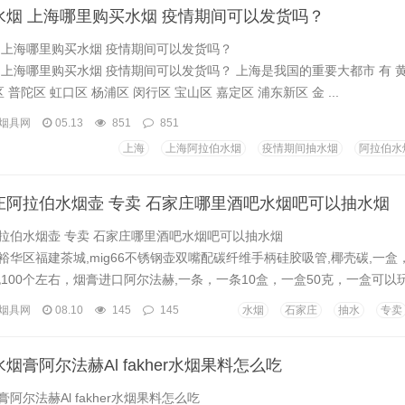
水烟 上海哪里购买水烟 疫情期间可以发货吗？
 上海哪里购买水烟 疫情期间可以发货吗？
 上海哪里购买水烟 疫情期间可以发货吗？ 上海是我国的重要大都市 有 黄
 普陀区 虹口区 杨浦区 闵行区 宝山区 嘉定区 浦东新区 金 ...
烟具网
05.13
851
851
上海
上海阿拉伯水烟
疫情期间抽水烟
阿拉伯水
庄阿拉伯水烟壶 专卖 石家庄哪里酒吧水烟吧可以抽水烟
拉伯水烟壶 专卖 石家庄哪里酒吧水烟吧可以抽水烟
华区福建茶城,mig66不锈钢壶双嘴配碳纤维手柄硅胶吸管,椰壳碳,一盒
100个左右，烟膏进口阿尔法赫,一条，一条10盒，一盒50克，一盒可以玩2到
烟具网
08.10
145
145
水烟
石家庄
抽水
专卖
烟膏阿尔法赫Al fakher水烟果料怎么吃
阿尔法赫Al fakher水烟果料怎么吃