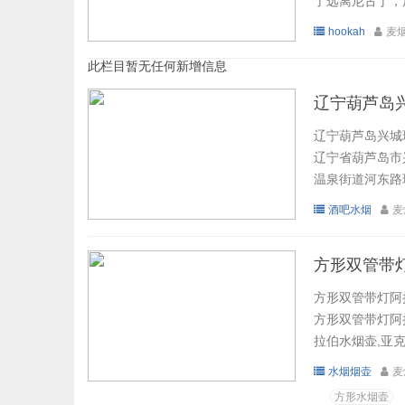
了远离尼古丁，
烟具阿拉伯水烟
hookah
麦
吧，您可以邀请朋
此栏目暂无任何新增信息
辽宁葫芦岛
辽宁葫芦岛兴城
辽宁省葫芦岛市
温泉街道河东路玩
酒吧水烟
麦
方形双管带灯
方形双管带灯阿
方形双管带灯阿拉
拉伯水烟壶,亚克
水烟烟壶
麦
方形水烟壶