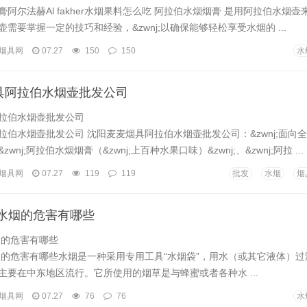
阿尔法赫Al fakher水烟果料怎么吃 阿拉伯水烟烟膏 是用阿拉伯水烟壶
需要掌握一定的技巧和经验，&zwnj;以确保能够轻松享受水烟的 ...
烟具网
07.27
150
150
水
具阿拉伯水烟壶批发公司
拉伯水烟壶批发公司
拉伯水烟壶批发公司 沈阳麦麦烟具阿拉伯水烟壶批发公司：&zwnj;面向
nj;阿拉伯水烟烟膏（&zwnj;上百种水果口味）&zwnj;、&zwnj;阿拉 ...
烟具网
07.27
119
119
批发
水烟
烟
 水烟的危害有哪些
烟的危害有哪些
烟的危害有哪些水烟是一种采用专用工具“水烟袋”，用水（或其它液体）
主要在中东地区流行。它所使用的烟草是与蜂蜜或者各种水 ...
烟具网
07.27
76
76
水