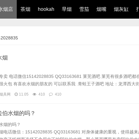
水烟店
茶烟
hookah
旱烟
雪茄
烟嘴
烟灰缸
028835
水烟
 电话微信15142028835 QQ33163681 莱芜酒吧 莱芜有很多酒吧
火包 有喜欢水烟的朋友的 可以联系我 .青蛙王子酒吧 地址：龙潭西大街
 标签： 酒吧 公交驾乘 蓝调酒吧 2.蓝调酒吧 地址：花园路 ...
烟具网
11.05
410
410
拉伯水烟的吗？
水烟的吗？
电话微信：15142028835 QQ33163681 对身体健康的重视，使得越