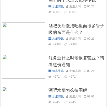
酒吧叫个水烟大概多少钱
水烟资讯
麦烟具网
06.26
68079
68079
酒吧夜店慢摇吧里面很多管子
吸的东西是什么？
水烟资讯
麦烟具网
09.26
47963
47963
服务业什么时候恢复营业？请
看这份通知
烟具资讯
麦烟具网
02.26
42714
42714
酒吧水烟怎么抽图解
水烟资讯
麦烟具网
09.03
42455
42455