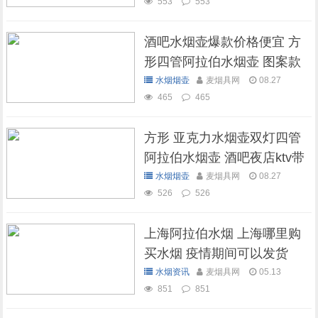
553
553
酒吧水烟壶爆款价格便宜 方
形四管阿拉伯水烟壶 图案款
水烟烟壶
麦烟具网
08.27
465
465
方形 亚克力水烟壶双灯四管
阿拉伯水烟壶 酒吧夜店ktv带
灯水烟壶
水烟烟壶
麦烟具网
08.27
526
526
上海阿拉伯水烟 上海哪里购
买水烟 疫情期间可以发货
吗？
水烟资讯
麦烟具网
05.13
851
851