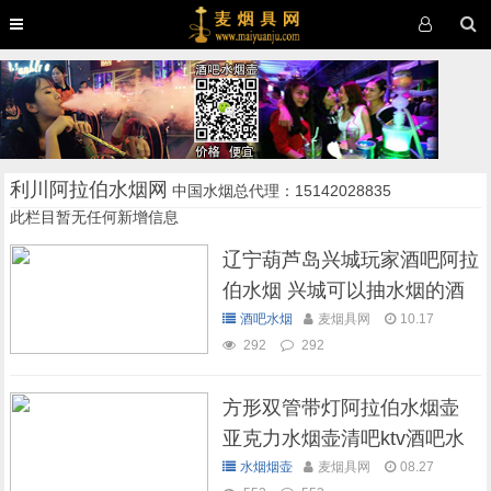
利川阿拉伯水烟网
中国水烟总代理：15142028835
此栏目暂无任何新增信息
辽宁葫芦岛兴城玩家酒吧阿拉
伯水烟 兴城可以抽水烟的酒
吧
酒吧水烟
麦烟具网
10.17
292
292
方形双管带灯阿拉伯水烟壶
亚克力水烟壶清吧ktv酒吧水
烟壶
水烟烟壶
麦烟具网
08.27