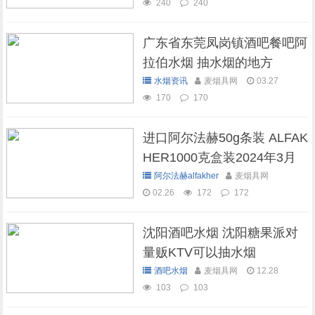
240
240
广东省东莞凤岗镇酒吧餐吧阿
拉伯水烟 抽水烟的地方
水烟资讯
麦烟具网
03.27
170
170
进口阿尔法赫50g条装 ALFAK
HER1000克盒装2024年3月
现货库存
阿尔法赫alfakher
麦烟具网
02.26
172
172
沈阳酒吧水烟 沈阳糖果派对
量贩KTV可以抽水烟
酒吧水烟
麦烟具网
12.28
103
103