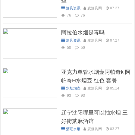
些
烟具资讯
麦烟具网
07.27
76
76
阿拉伯水烟是毒吗
烟具资讯
麦烟具网
07.27
50
50
亚克力单管水烟壶阿帕奇k 阿
帕奇H水烟壶 红色 套餐
水烟烟壶
麦烟具网
05.14
93
93
辽宁沈阳哪里可以抽水烟 三
好街贰麻酒馆
酒吧水烟
麦烟具网
03.27